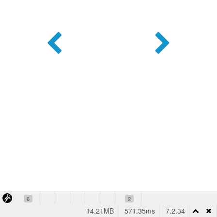
6
2
14.21MB
571.35ms
7.2.34