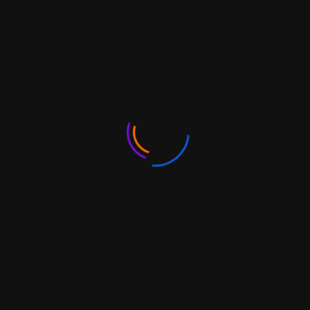
Nuestras Marcas
www.alladinerp.com
www.7-soft.com
www.7-soft.net
TCS S.A.S
...